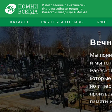
Изготовление памятников и
благоустройство могил на
Раевском кладбище в Москве
КАТАЛОГ
РАБОТЫ И ОТЗЫВЫ
БЛОГ
Вечн
Мы поним
и мы го
Раевско
которые
но и пе
произво
памяти 