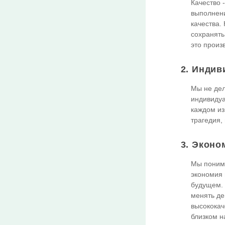
Качество 
выполнени
качества.
сохранять
это произ
2. Индив
Мы не дел
индивидуа
каждом из
трагедия,
3. Эконо
Мы понима
экономия 
будущем. 
менять де
высококач
близком н