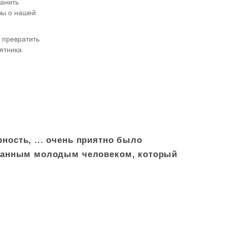
ранить
зы о нашей
 превратить
ятника
ость, ... очень приятно было
ованным молодым человеком, который