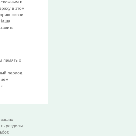
 сложным и
ержку в этом
торию жизни
 Наша
тавить
м память о
ный период.
нием
ы.
 ваших
ить разделы
абот.