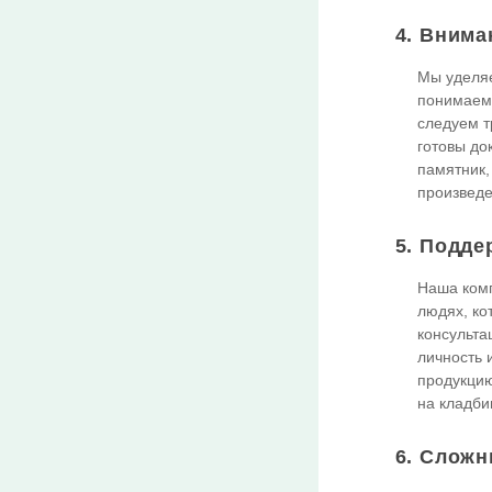
4. Внима
Мы уделяе
понимаем,
следуем т
готовы до
памятник,
произведе
5. Подде
Наша комп
людях, ко
консульта
личность 
продукцию
на кладби
6. Сложн