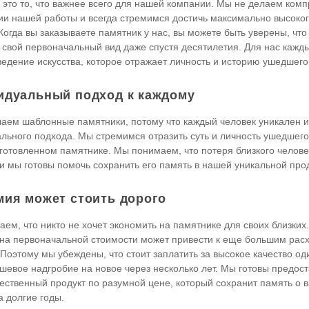
- это то, что важнее всего для нашей компании. Мы не делаем ком
и нашей работы и всегда стремимся достичь максимально высоког
 Когда вы заказываете памятник у нас, вы можете быть уверены, что
 свой первоначальный вид даже спустя десятилетия. Для нас кажды
ведение искусства, которое отражает личность и историю ушедшего
идуальный подход к каждому
аем шаблонные памятники, потому что каждый человек уникален и
льного подхода. Мы стремимся отразить суть и личность ушедшего
готовленном памятнике. Мы понимаем, что потеря близкого человек
 и мы готовы помочь сохранить его память в нашей уникальной про
мия может стоить дорого
ем, что никто не хочет экономить на памятнике для своих близких.
на первоначальной стоимости может привести к еще большим рас
Поэтому мы убеждены, что стоит заплатить за высокое качество оди
шевое надгробие на новое через несколько лет. Мы готовы предост
ественный продукт по разумной цене, который сохранит память о 
а долгие годы.