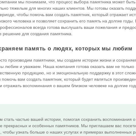
омпании мы понимаем, что процесс выбора памятника может быть
ьно тяжелым для многих наших клиентов. Мы готовы оказать подд
ериоде, чтобы помочь вам создать памятник, который отражает ис
изкого человека и позволяет сохранить его память на долгие годы.
рофессионалов всегда готова выслушать ваши пожелания и предос
 решение для создания памятника.
храняем память о людях, которых мы любим
сто производим памятники, мы создаем истории жизни и сохраняе
 мы любим и уважаем. Наша компания готова оказать вам не только
ественную продукцию, но и эмоциональную поддержку в этот слож
 помочь вам создать памятник, который будет являться произведе
 и отражать воспоминания о вашем близком человеке на долгие год
м стать частью вашей истории, помогая сохранить воспоминания о
де прекрасных и особенных памятников. Мы приглашаем вас посет
, чтобы узнать больше о наших услугах и примерах выполненных р