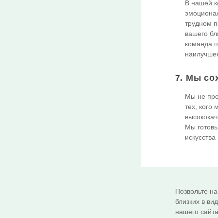
В нашей к
эмоционал
трудном п
вашего бл
команда п
наилучшее
7. Мы со
Мы не про
тех, кого
высококач
Мы готовы
искусства
Позвольте на
близких в ви
нашего сайта