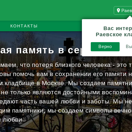
Раев
КОНТАКТЫ
Вас инте
Раевское к
Верно
Вы
ая память в сердцах и 
аем, что потеря близкого человека - это 
товы помочь вам в сохранении его памяти 
м кладбище в Москве. Мы создаем памятни
 не только являются достойными воспомин
редают часть вашей любви и заботы. Мы не
дим памятники, мы создаем символы вечно
и любви