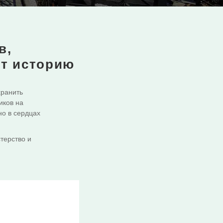
в,
ят историю
хранить
иков на
но в сердцах
терство и