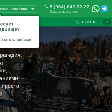
8 (964) 642-32-32
ское кладбище
Заказать звонок
ПОИСК
?
ресует
ладбище?
брать кладбище
камне
трагедия,
на
ки,
аниями,
 просто
й