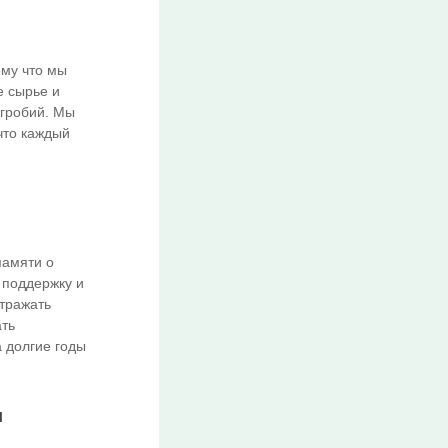
ому что мы
е сырье и
дгробий. Мы
что каждый
памяти о
 поддержку и
отражать
ать
а долгие годы
и