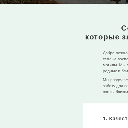
С
которые з
Добро пожало
теплые воспо
могилы. Мы в
родных и бли
Мы разделяе
заботу для с
ваших близки
1. Качес