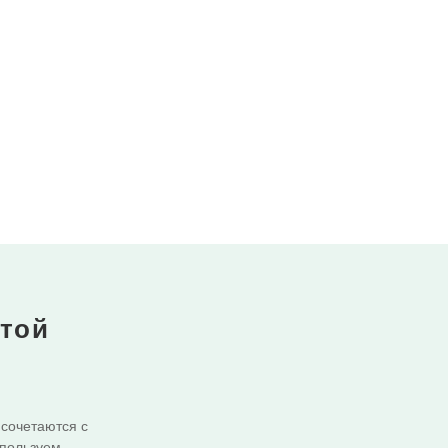
отой
 сочетаются с
спользуем