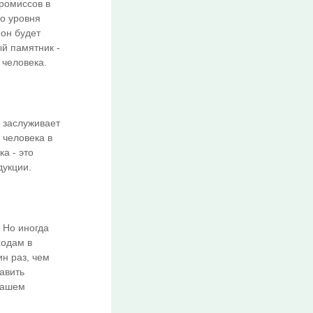
промиссов в
о уровня
 он будет
й памятник -
 человека.
 заслуживает
 человека в
а - это
дукции.
 Но иногда
ходам в
н раз, чем
авить
вашем