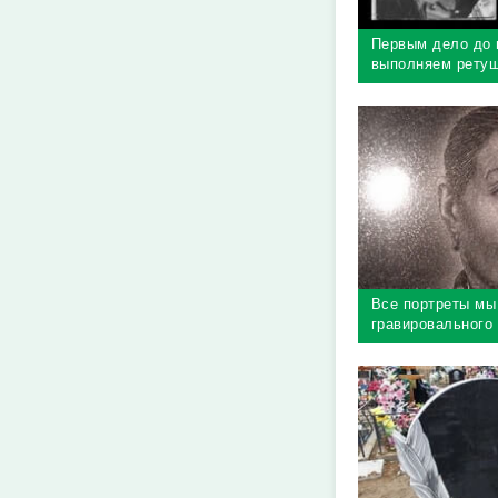
Первым дело до 
выполняем ретуш
необходимо макс
портрет
Все портреты мы
гравировального 
матричный принт
точность