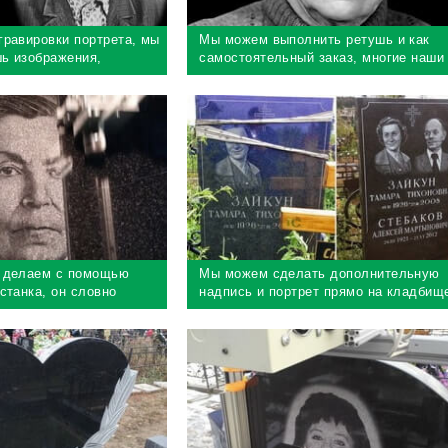
гравировки портрета, мы
Мы можем выполнить ретушь и как
ь изображения,
самостоятельный заказ, многие наши
имально улучшить
клиенты делают заказ через интернет
 делаем с помощью
Мы можем сделать дополнительную
станка, он словно
надпись и портрет прямо на кладбищ
ер обеспечивает 100%