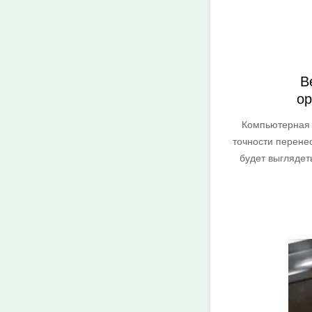
В
ор
Компьютерная 
точности перене
будет выглядеть