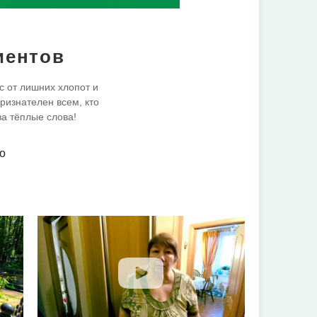
иентов
с от лишних хлопот и
ризнателен всем, кто
за тёплые слова!
о