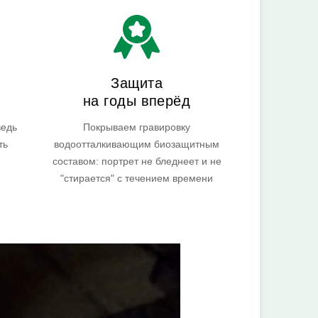
Защита
на годы вперёд
ведь
Покрываем гравировку
ть
водоотталкивающим биозащитным
составом: портрет не бледнеет и не
"стирается" с течением времени