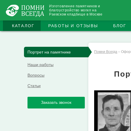
Изготовление памятников и
благоустройство могил на
Раевском кладбище в Москве
КАТАЛОГ
РАБОТЫ И ОТЗЫВЫ
БЛОГ
Портрет на памятнике
Помни Всегда
–
Офор
Наши работы
Пор
Вопросы
Статьи
Заказать звонок