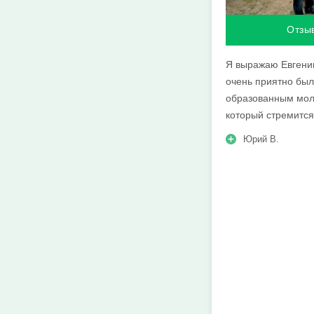
Отзы
Я выражаю Евгению
очень приятно был
образованным мол
который стремитс
Юрий В.