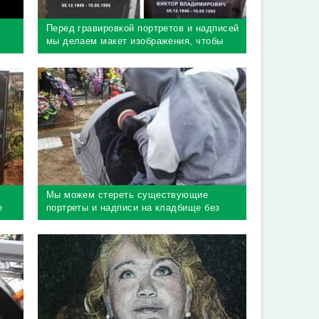
Перед гравировкой портретов и надписей
мы делаем макет изображения, чтобы
легко понять, что получится в результате
Мы можем стереть существующие
е
портреты и надписи на кладбище без
демонтажа памятника