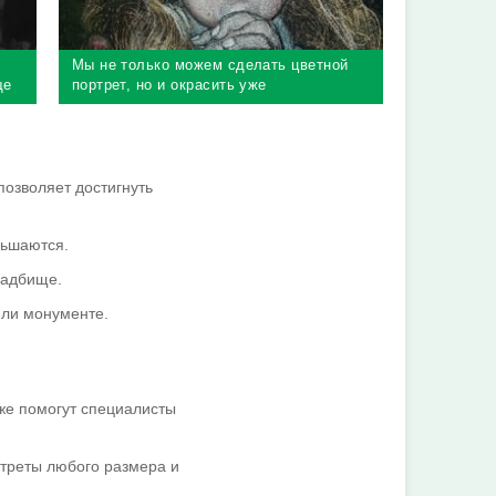
Мы не только можем сделать цветной
ще
портрет, но и окрасить уже
существующий
позволяет достигнуть
ньшаются.
ладбище.
или монументе.
же помогут специалисты
треты любого размера и