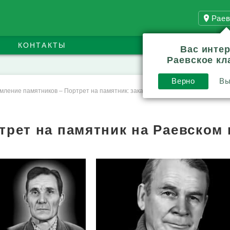
Раев
КОНТАКТЫ
Вас инте
Раевское к
Верно
Вы
мление памятников
–
Портрет на памятник: заказ и стоимость
трет на памятник на Раевском