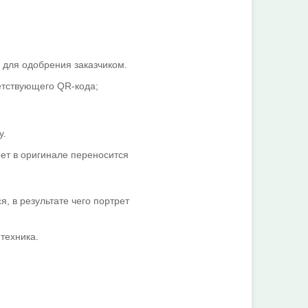
 для одобрения заказчиком.
етствующего QR-кода;
у.
ет в оригинале переносится
, в результате чего портрет
техника.