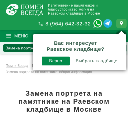
Изготовление памятников и
благоустройство могил на
Раевском кладбище в Москве
8 (964) 642-32-32
МЕНЮ
ПОИСК
?
Вас интересует
Замена портрета
Наши работы
Вопросы
Отзывы
Раевское кладбище?
Статьи
Комментарии
Верно
Выбрать кладбище
Помни Всегда
–
Реставрация
–
Замена портрета на памятнике: общая информация
Замена портрета на
памятнике
на Раевском
кладбище в Москве